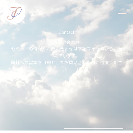
内
容
を
ス
キ
Contact
ッ
お問い合わせ
プ
セミナーの情報やお問い合わせは下記フォームからお願
い致します。
弊社への営業を目的としたお問い合わせはご遠慮くださ
い。